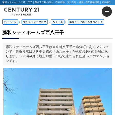
藤和シティホームズ西八王子｜西八王子駅の購入・売り物件、売却査定・相場・売却価格情報｜東京都八王子市追分町のマンション情報｜マックス不動産販売 東京八王子店・東京荻窪店
TOPページ
マンションカタログ
八王子市
藤和シティホームズ西八王子
藤和シティホームズ西八王子
藤和シティホームズ西八王子は東京都八王子市追分町にあるマンショ
ンで、最寄り駅はＪＲ中央線の「西八王子」から徒歩9分の距離にあ
ります。1995年4月に地上13階SRC造で建てられた全37戸のマンショ
ンです。