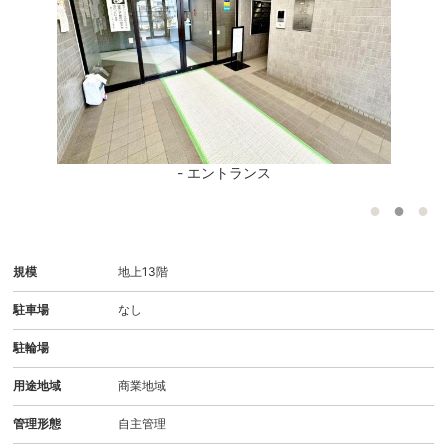
階
- エントランス
規模
地上13階
駐車場
なし
駐輪場
用途地域
商業地域
管理形態
自主管理