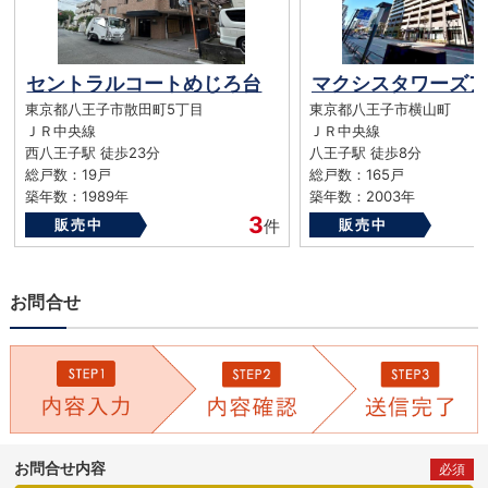
セントラルコートめじろ台
東京都八王子市散田町5丁目
東京都八王子市横山町
ＪＲ中央線
ＪＲ中央線
西八王子駅 徒歩23分
八王子駅 徒歩8分
総戸数：19戸
総戸数：165戸
築年数：1989年
築年数：2003年
3
販売中
件
販売中
お問合せ
お問合せ内容
必須