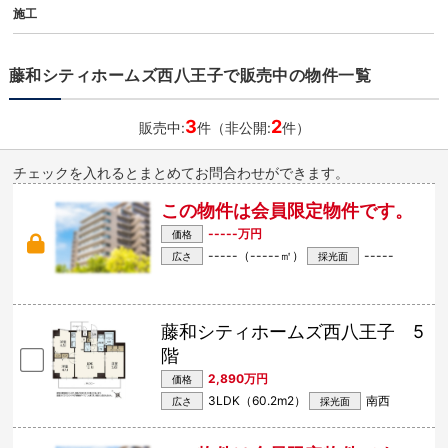
施工
藤和シティホームズ西八王子で販売中の物件一覧
3
2
販売中:
件（非公開:
件）
チェックを入れるとまとめてお問合わせができます。
この物件は会員限定物件です。
-----万円
価格
-----（-----㎡）
-----
広さ
採光面
藤和シティホームズ西八王子 5
階
2,890万円
価格
3LDK（60.2m
2
）
南西
広さ
採光面