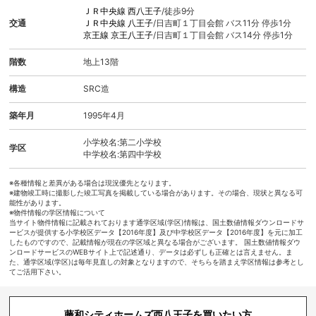
ＪＲ中央線
西八王子
/徒歩9分
交通
ＪＲ中央線
八王子
/日吉町１丁目会館 バス11分 停歩1分
京王線
京王八王子
/日吉町１丁目会館 バス14分 停歩1分
階数
地上13階
構造
SRC造
築年月
1995年4月
小学校名:第二小学校
学区
中学校名:第四中学校
※各種情報と差異がある場合は現況優先となります。
※建物竣工時に撮影した竣工写真を掲載している場合があります。その場合、現状と異なる可
能性があります。
※物件情報の学区情報について
当サイト物件情報に記載されております通学区域(学区)情報は、国土数値情報ダウンロードサ
ービスが提供する小学校区データ【2016年度】及び中学校区データ【2016年度】を元に加工
したものですので、記載情報が現在の学区域と異なる場合がございます。 国土数値情報ダウ
ンロードサービスのWEBサイト上で記述通り、データは必ずしも正確とは言えません。ま
た、通学区域(学区)は毎年見直しの対象となりますので、そちらを踏まえ学区情報は参考とし
てご活用下さい。
藤和シティホームズ西八王子を買いたい方