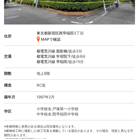
東京都新宿区西早稲田
3丁目
住所
MAPで確認
都電荒川線
面影橋
/徒歩3分
交通
都電荒川線
学習院下
/徒歩9分
都電荒川線
早稲田
/徒歩15分
階数
地上6階
構造
RC造
築年月
1997年2月
小学校名:戸塚第一小学校
学区
中学校名:西早稲田中学校
※各種情報と差異がある場合は現況優先となります。
※建物竣工時に撮影した竣工写真を掲載している場合があります。その場合、現状と異なる可
能性があります。