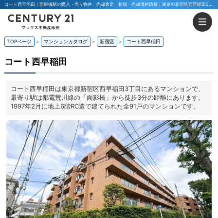
コート西早稲田｜面影橋駅の購入・売り物件、売却査定・相場・売却価格情報｜東京都新宿区西早稲田3丁目のマンション情報｜マックス不動産販売 東京八王子店・東京荻窪店
TOPページ
マンションカタログ
新宿区
コート西早稲田
コート西早稲田
コート西早稲田は東京都新宿区西早稲田3丁目にあるマンションで、
最寄り駅は都電荒川線の「面影橋」から徒歩3分の距離にあります。
1997年2月に地上6階RC造で建てられた全91戸のマンションです。