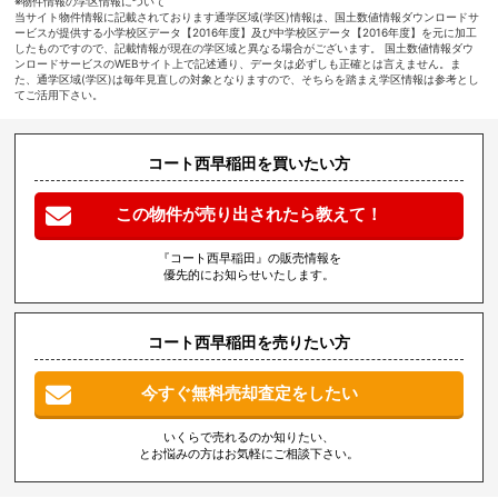
※物件情報の学区情報について
当サイト物件情報に記載されております通学区域(学区)情報は、国土数値情報ダウンロードサ
ービスが提供する小学校区データ【2016年度】及び中学校区データ【2016年度】を元に加工
したものですので、記載情報が現在の学区域と異なる場合がございます。 国土数値情報ダウ
ンロードサービスのWEBサイト上で記述通り、データは必ずしも正確とは言えません。ま
た、通学区域(学区)は毎年見直しの対象となりますので、そちらを踏まえ学区情報は参考とし
てご活用下さい。
コート西早稲田を買いたい方
この物件が売り出されたら教えて！
『コート西早稲田』の販売情報を
優先的にお知らせいたします。
コート西早稲田を売りたい方
今すぐ無料売却査定をしたい
いくらで売れるのか知りたい、
とお悩みの方はお気軽にご相談下さい。