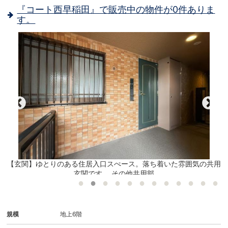
『コート西早稲田』で販売中の物件が0件ありま
す。
現
【玄関】ゆとりのある住居入口スぺース。落ち着いた雰囲気の共用
玄関です。 その他共用部
規模
地上6階