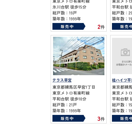
東京メトロ有楽町線
東京メト
氷川台駅 徒歩15分
平和台駅 
総戸数：19戸
総戸数：2
築年数：1999年
築年数：19
2
販売中
販売
件
テラス早宮
桂ハイツ平
東京都練馬区早宮1丁目
東京都練馬
東京メトロ有楽町線
東京メト
平和台駅 徒歩10分
平和台駅 
総戸数：21戸
総戸数：1
築年数：1999年
築年数：19
3
販売中
販売
件