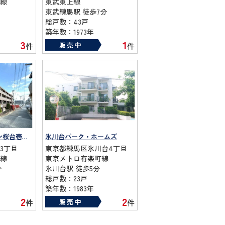
線
東武東上線
東武練馬駅 徒歩7分
総戸数：43戸
築年数：1973年
3
1
販売中
件
件
ドラゴンマンション桜台壱番館
氷川台パーク・ホームズ
3丁目
東京都練馬区氷川台4丁目
線
東京メトロ有楽町線
分
氷川台駅 徒歩5分
総戸数：23戸
築年数：1983年
2
2
販売中
件
件