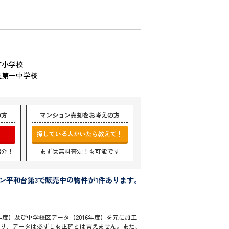
町小学校
進第一中学校
の方
マンション売却をお考えの方
探している人がいたら教えて！
紹介！
まずは無料査定！も可能です
ン平和台第3で販売中の物件が1件あります。
度】及び中学校区データ【2016年度】を元に加工
通り、データは必ずしも正確とは言えません。また、