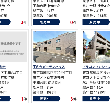
ロ有楽町線
東京メトロ有楽町線
東京メトロ有楽町
徒歩7分
平和台駅 徒歩8分
氷川台駅 徒歩4分
9戸
総戸数：54戸
総戸数：37戸
97年
築年数：2003年
築年数：1984年
3
0
中
販売中
販売中
件
件
和台
平和台ガーデンハウス
区平和台3丁目
東京都練馬区平和台1丁目
東京都練馬区桜台
ロ有楽町線
東京メトロ有楽町線
東京メトロ副都心
徒歩6分
平和台駅 徒歩13分
氷川台駅 徒歩10
5戸
総戸数：21戸
総戸数：40戸
84年
築年数：1998年
築年数：1999年
1
3
中
販売中
販売中
件
件