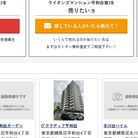
3を
ライオンズマンション平和台第3を
売りたい
方
！
探している人がいたら教えて！
販売情報を
いくらで売れるのか知りたい方は
まずはカンタン無料査定でご相談下さい！
和台ガーデン
D’クラディア平和台
氷川台ハイム
区平和台4丁目
東京都練馬区平和台4丁目
東京都練馬区氷川