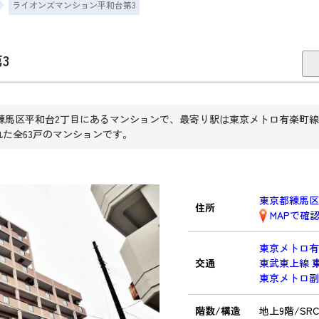
ライオンズマンション平和台第3
3
練馬区平和台2丁目にあるマンションで、最寄り駅は東京メトロ有楽町線
られた全63戸のマンションです。
東京都練馬区
住所
MAPで確
東京メトロ
交通
東武東上線
東京メトロ
階数/構造
地上9階/SR