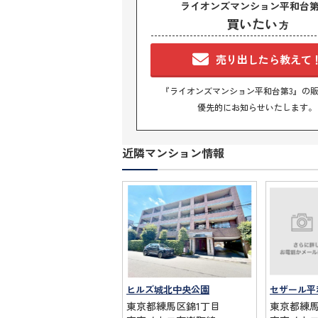
ライオンズマンション平和台第
買いたい
方
売り出したら教えて
『ライオンズマンション平和台第3』の
優先的にお知らせいたします。
近隣マンション情報
ヒルズ城北中央公園
セザール平
東京都練馬区錦1丁目
東京都練馬