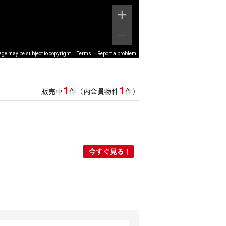
ge may be subject to copyright
Terms
Report a problem
1
1
販売中
件（内会員物件
件）