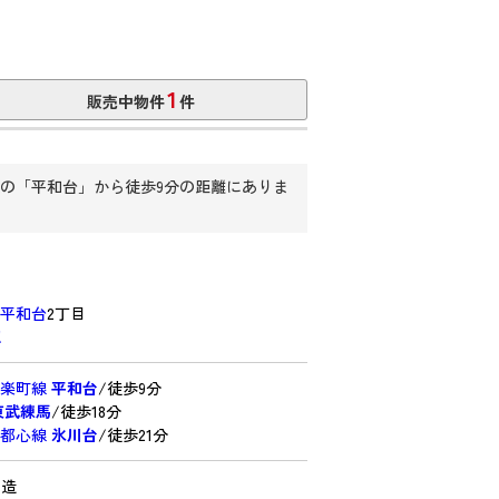
1
販売中物件
件
の「平和台」から徒歩9分の距離にありま
平和台
2丁目
認
有楽町線
平和台
/徒歩9分
東武練馬
/徒歩18分
副都心線
氷川台
/徒歩21分
C造