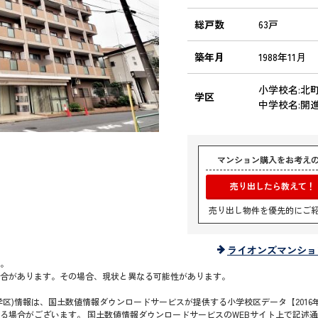
総戸数
63戸
築年月
1988年11月
小学校名:北
学区
中学校名:開
マンション購入をお考え
売り出したら教えて！
売り出し物件を優先的にご
ライオンズマンショ
。
合があります。その場合、現状と異なる可能性があります。
区)情報は、国土数値情報ダウンロードサービスが提供する小学校区データ【2016年
る場合がございます。 国土数値情報ダウンロードサービスのWEBサイト上で記述