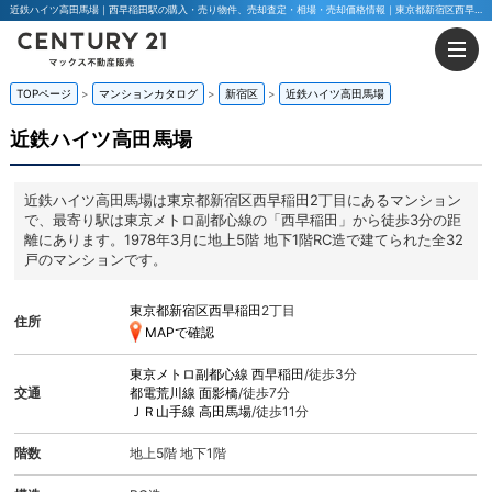
近鉄ハイツ高田馬場｜西早稲田駅の購入・売り物件、売却査定・相場・売却価格情報｜東京都新宿区西早稲田2丁目のマンション情報｜マックス不動産販売 東京八王子店・東京荻窪店
TOPページ
マンションカタログ
新宿区
近鉄ハイツ高田馬場
近鉄ハイツ高田馬場
近鉄ハイツ高田馬場は東京都新宿区西早稲田2丁目にあるマンション
で、最寄り駅は東京メトロ副都心線の「西早稲田」から徒歩3分の距
離にあります。1978年3月に地上5階 地下1階RC造で建てられた全32
戸のマンションです。
東京都新宿区西早稲田
2丁目
住所
MAPで確認
東京メトロ副都心線
西早稲田
/徒歩3分
交通
都電荒川線
面影橋
/徒歩7分
ＪＲ山手線
高田馬場
/徒歩11分
階数
地上5階 地下1階