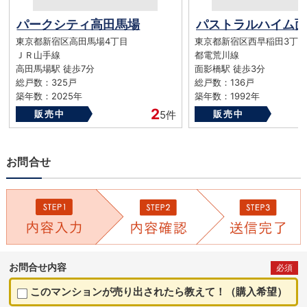
パークシティ高田馬場
パストラルハイム面
東京都新宿区高田馬場4丁目
東京都新宿区西早稲田3丁目
ＪＲ山手線
都電荒川線
高田馬場駅 徒歩7分
面影橋駅 徒歩3分
総戸数：325戸
総戸数：136戸
築年数：2025年
築年数：1992年
2
販売中
5件
販売中
お問合せ
お問合せ内容
必須
このマンションが売り出されたら教えて！（購入希望）