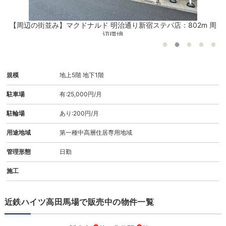
【周辺の街並み】マクドナルド 明治通り新宿ステパ店：802m 周
辺環境
規模
地上5階 地下1階
駐車場
有:25,000円/月
駐輪場
あり:200円/月
用途地域
第一種中高層住居専用地域
管理形態
日勤
施工
近鉄ハイツ高田馬場で販売中の物件一覧