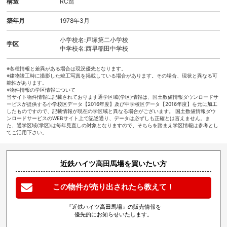
構造
RC造
築年月
1978年3月
小学校名:戸塚第二小学校
学区
中学校名:西早稲田中学校
※各種情報と差異がある場合は現況優先となります。
※建物竣工時に撮影した竣工写真を掲載している場合があります。その場合、現状と異なる可
能性があります。
※物件情報の学区情報について
当サイト物件情報に記載されております通学区域(学区)情報は、国土数値情報ダウンロードサ
ービスが提供する小学校区データ【2016年度】及び中学校区データ【2016年度】を元に加工
したものですので、記載情報が現在の学区域と異なる場合がございます。 国土数値情報ダウ
ンロードサービスのWEBサイト上で記述通り、データは必ずしも正確とは言えません。ま
た、通学区域(学区)は毎年見直しの対象となりますので、そちらを踏まえ学区情報は参考とし
てご活用下さい。
近鉄ハイツ高田馬場を買いたい方
この物件が売り出されたら教えて！
『近鉄ハイツ高田馬場』の販売情報を
優先的にお知らせいたします。