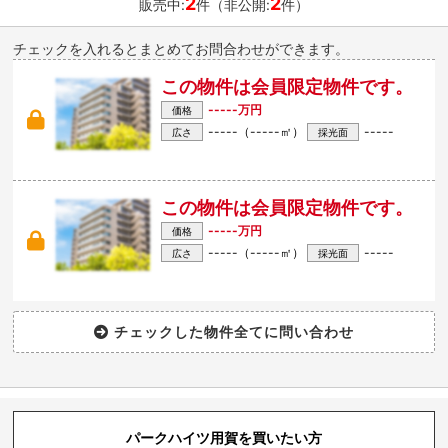
2
2
販売中:
件（非公開:
件）
チェックを入れるとまとめてお問合わせができます。
この物件は会員限定物件です。
-----万円
価格
-----（-----㎡）
-----
広さ
採光面
この物件は会員限定物件です。
-----万円
価格
-----（-----㎡）
-----
広さ
採光面
パークハイツ用賀を買いたい方