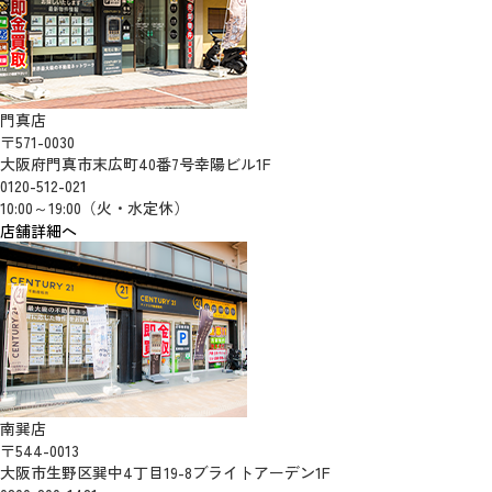
門真店
〒571-0030
大阪府門真市末広町40番7号幸陽ビル1F
0120-512-021
10:00～19:00（火・水定休）
店舗詳細へ
南巽店
〒544-0013
大阪市生野区巽中4丁目19-8ブライトアーデン1F