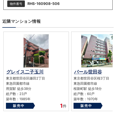
RHS-160908-506
物件番号
近隣マンション情報
グレイス二子玉川
パール世田谷
東京都世田谷区鎌田2丁目
東京都世田谷区桜3丁目
東急田園都市線
東急田園都市線
用賀駅 徒歩38分
桜新町駅 徒歩18分
総戸数：23戸
総戸数：60戸
築年数：1985年
築年数：1970年
1
販売中
件
販売中