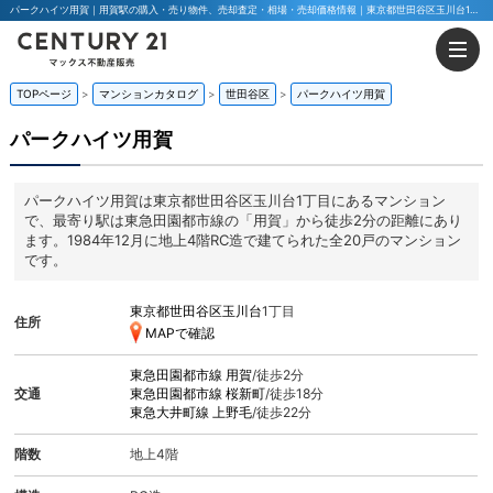
パークハイツ用賀｜用賀駅の購入・売り物件、売却査定・相場・売却価格情報｜東京都世田谷区玉川台1丁目のマンション情報｜マックス不動産販売 東京八王子店・東京荻窪店
TOPページ
マンションカタログ
世田谷区
パークハイツ用賀
パークハイツ用賀
パークハイツ用賀は東京都世田谷区玉川台1丁目にあるマンション
で、最寄り駅は東急田園都市線の「用賀」から徒歩2分の距離にあり
ます。1984年12月に地上4階RC造で建てられた全20戸のマンション
です。
東京都世田谷区玉川台
1丁目
住所
MAPで確認
東急田園都市線
用賀
/徒歩2分
交通
東急田園都市線
桜新町
/徒歩18分
東急大井町線
上野毛
/徒歩22分
階数
地上4階