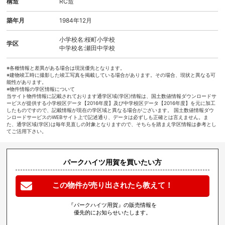
構造
RC造
築年月
1984年12月
小学校名:桜町小学校
学区
中学校名:瀬田中学校
※各種情報と差異がある場合は現況優先となります。
※建物竣工時に撮影した竣工写真を掲載している場合があります。その場合、現状と異なる可
能性があります。
※物件情報の学区情報について
当サイト物件情報に記載されております通学区域(学区)情報は、国土数値情報ダウンロードサ
ービスが提供する小学校区データ【2016年度】及び中学校区データ【2016年度】を元に加工
したものですので、記載情報が現在の学区域と異なる場合がございます。 国土数値情報ダウ
ンロードサービスのWEBサイト上で記述通り、データは必ずしも正確とは言えません。ま
た、通学区域(学区)は毎年見直しの対象となりますので、そちらを踏まえ学区情報は参考とし
てご活用下さい。
パークハイツ用賀を買いたい方
この物件が売り出されたら教えて！
『パークハイツ用賀』の販売情報を
優先的にお知らせいたします。