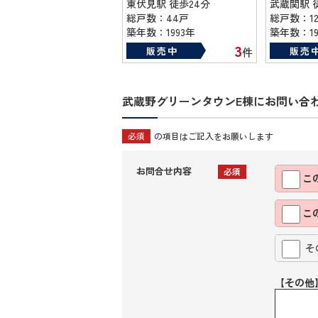
東伏見駅 徒歩24分
武蔵関駅 
総戸数：44戸
総戸数：1
築年数：1993年
築年数：19
3
販売中
販売
件
武蔵野グリーンタウンE棟にお問い合
必須
の項目はご記入をお願いします
お問合せ内容
必須
こ
こ
そ
【その他