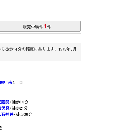
1
販売中物件
件
歩14分の距離にあります。1975年3月
関町南
4丁目
認
武蔵関
/徒歩14分
東伏見
/徒歩21分
上石神井
/徒歩30分
造