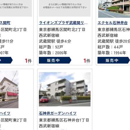
ス関町
ライオンズプラザ武蔵関リュイール
エクセル石神井台
区関町北3丁目
東京都練馬区関町北2丁目
東京都練馬区石神
線
西武新宿線
西武新宿線
徒歩11分
武蔵関駅 徒歩4分
武蔵関駅 徒歩20
6戸
総戸数：92戸
総戸数：44戸
07年
築年数：2006年
築年数：1994年
1
1
中
販売中
販売中
件
件
ハイツ
石神井ガーデンハイツ
区関町東2丁目
東京都練馬区石神井台1丁目
線
西武新宿線