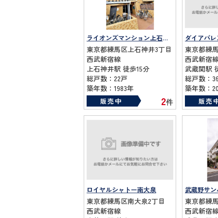
ライオンズマンション上石神井
ダイアパレ
東京都練馬区上石神井3丁目
東京都練馬
西武新宿線
西武新宿
上石神井駅 徒歩15分
武蔵関駅 
総戸数：22戸
総戸数：3
築年数：1983年
築年数：20
2
販売中
販売
件
ロイヤルシャトー南大泉
武蔵野サン
東京都練馬区南大泉2丁目
東京都練馬
西武新宿線
西武新宿