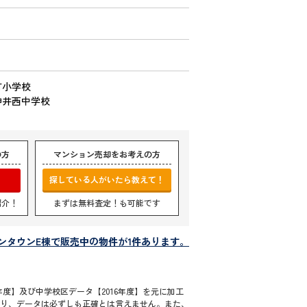
町小学校
神井西中学校
の方
マンション売却をお考えの方
探している人がいたら教えて！
紹介！
まずは無料査定！も可能です
ンタウンE棟で販売中の物件が1件あります。
度】及び中学校区データ【2016年度】を元に加工
通り、データは必ずしも正確とは言えません。また、