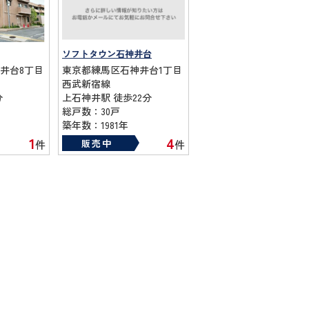
ソフトタウン石神井台
井台8丁目
東京都練馬区石神井台1丁目
西武新宿線
分
上石神井駅 徒歩22分
総戸数：30戸
築年数：1981年
1
4
販売中
件
件