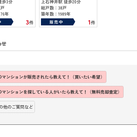
徒歩3分
上石神井駅 徒歩20分
2戸
総戸数：38戸
76年
築年数：1989年
3
1
中
販売中
件
件
わせ
のマンションが販売されたら教えて！（買いたい希望）
のマンションを探している人がいたら教えて！（無料売却査定）
の他のご質問など
】