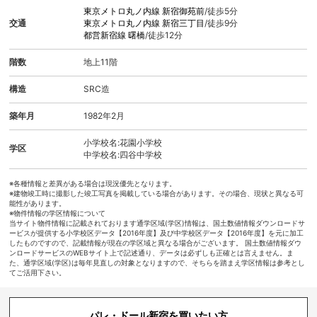
東京メトロ丸ノ内線
新宿御苑前
/徒歩5分
交通
東京メトロ丸ノ内線
新宿三丁目
/徒歩9分
都営新宿線
曙橋
/徒歩12分
階数
地上11階
構造
SRC造
築年月
1982年2月
小学校名:花園小学校
学区
中学校名:四谷中学校
※各種情報と差異がある場合は現況優先となります。
※建物竣工時に撮影した竣工写真を掲載している場合があります。その場合、現状と異なる可
能性があります。
※物件情報の学区情報について
当サイト物件情報に記載されております通学区域(学区)情報は、国土数値情報ダウンロードサ
ービスが提供する小学校区データ【2016年度】及び中学校区データ【2016年度】を元に加工
したものですので、記載情報が現在の学区域と異なる場合がございます。 国土数値情報ダウ
ンロードサービスのWEBサイト上で記述通り、データは必ずしも正確とは言えません。ま
た、通学区域(学区)は毎年見直しの対象となりますので、そちらを踏まえ学区情報は参考とし
てご活用下さい。
パレ・ドール新宿を買いたい方