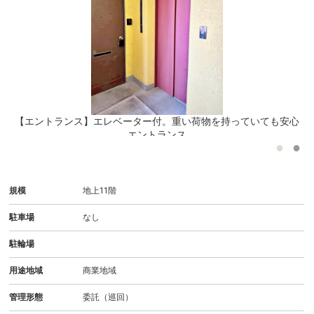
現
【エントランス】エレベーター付。重い荷物を持っていても安心
エントランス
規模
地上11階
駐車場
なし
駐輪場
用途地域
商業地域
管理形態
委託（巡回）