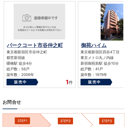
パークコート市谷仲之町
御苑ハイム
東京都新宿区市谷仲之町
東京都新宿区四谷4丁目
都営新宿線
東京メトロ丸ノ内線
曙橋駅 徒歩4分
新宿御苑前駅 徒歩10分
総戸数：56戸
総戸数：41戸
築年数：2006年
築年数：1979年
1
販売中
件
販売中
お問合せ