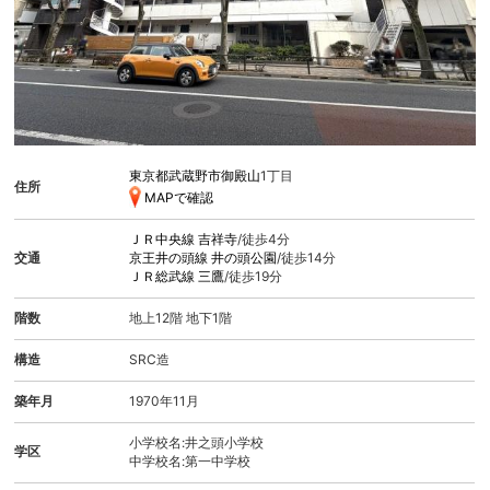
東京都武蔵野市御殿山
1丁目
住所
MAPで確認
ＪＲ中央線
吉祥寺
/徒歩4分
交通
京王井の頭線
井の頭公園
/徒歩14分
ＪＲ総武線
三鷹
/徒歩19分
階数
地上12階 地下1階
構造
SRC造
築年月
1970年11月
小学校名:井之頭小学校
学区
中学校名:第一中学校