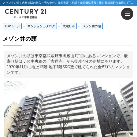
メゾン井の頭｜吉祥寺駅の購入・売り物件、売却査定・相場・売却価格情報｜東京都武蔵野市御殿山1丁目のマンション情報｜マックス不動産販売 東京八王子店・東京荻窪店
TOPページ
マンションカタログ
武蔵野市
メゾン井の頭
メゾン井の頭
メゾン井の頭は東京都武蔵野市御殿山1丁目にあるマンションで、最
寄り駅はＪＲ中央線の「吉祥寺」から徒歩4分の距離にあります。
1970年11月に地上12階 地下1階SRC造で建てられた全87戸のマンショ
ンです。