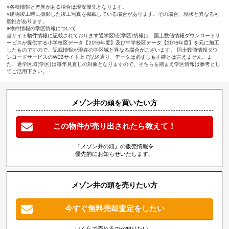
※各種情報と差異がある場合は現況優先となります。
※建物竣工時に撮影した竣工写真を掲載している場合があります。その場合、現状と異なる可
能性があります。
※物件情報の学区情報について
当サイト物件情報に記載されております通学区域(学区)情報は、国土数値情報ダウンロードサ
ービスが提供する小学校区データ【2016年度】及び中学校区データ【2016年度】を元に加工
したものですので、記載情報が現在の学区域と異なる場合がございます。 国土数値情報ダウ
ンロードサービスのWEBサイト上で記述通り、データは必ずしも正確とは言えません。ま
た、通学区域(学区)は毎年見直しの対象となりますので、そちらを踏まえ学区情報は参考とし
てご活用下さい。
メゾン井の頭を買いたい方
この物件が売り出されたら教えて！
『メゾン井の頭』の販売情報を
優先的にお知らせいたします。
メゾン井の頭を売りたい方
今すぐ無料売却査定をしたい
いくらで売れるのか知りたい、