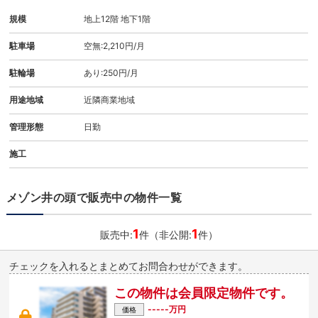
規模
地上12階 地下1階
駐車場
空無:2,210円/月
駐輪場
あり:250円/月
用途地域
近隣商業地域
管理形態
日勤
施工
メゾン井の頭で販売中の物件一覧
1
1
販売中:
件（非公開:
件）
チェックを入れるとまとめてお問合わせができます。
この物件は会員限定物件です。
-----万円
価格